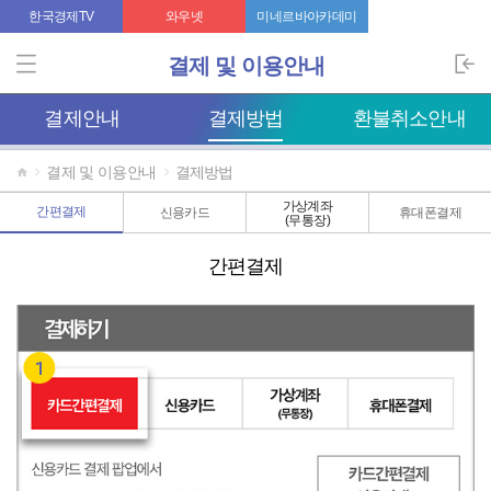
한국경제TV
와우넷
미네르바아카데미
결제및이용안내
결제안내
결제방법
환불취소안내
결제및이용안내
결제방법
가상계좌
간편결제
신용카드
휴대폰결제
(무통장)
간편결제